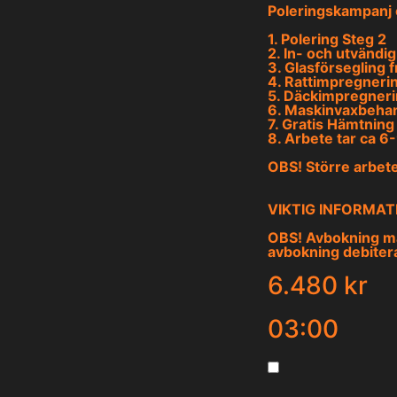
Poleringskampanj 
1. Polering Steg 2
2. In- och utvändi
3. Glasförsegling 
4. Rattimpregneri
5. Däckimpregner
6. Maskinvaxbehan
7. Gratis Hämtning
8. Arbete tar ca 6
OBS! Större arbete
VIKTIG INFORMAT
OBS! Avbokning må
avbokning debitera
6.480 kr
03:00