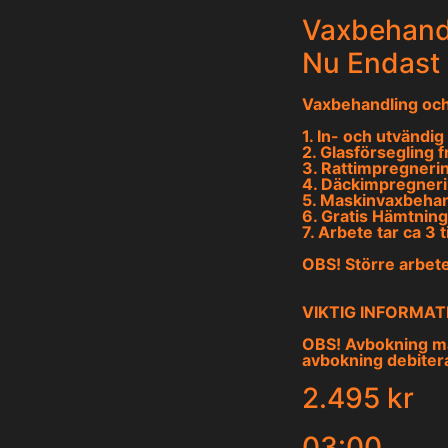
Vaxbehandl
Nu Endast 
Vaxbehandling och
1. In- och utvändi
2. Glasförsegling 
3. Rattimpregneri
4. Däckimpregner
5. Maskinvaxbehan
6. Gratis Hämtning
7. Arbete tar ca 3 
OBS! Större arbete
VIKTIG INFORMAT
OBS! Avbokning må
avbokning debitera
2.495 kr
03:00