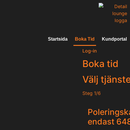
Startsida
Boka Tid
Kundportal
Log-in
Boka tid
Välj tjänst
Steg
1/6
thankyou
summary
details
date
secondary
services
Poleringsk
endast 64