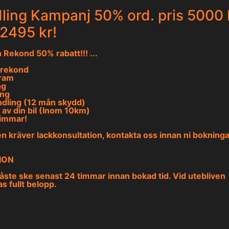
ing Kampanj 50% ord. pris 5000 
2495 kr!
 Rekond 50% rabatt!!!
...
g rekond
fram
ng
ing
dling (12 mån skydd)
 av din bil (Inom 10km)
timmar!
n kräver lackkonsultation, kontakta oss innan ni bokninga
ION
ste ske senast 24 timmar innan bokad tid. Vid utebliven
s fullt belopp.