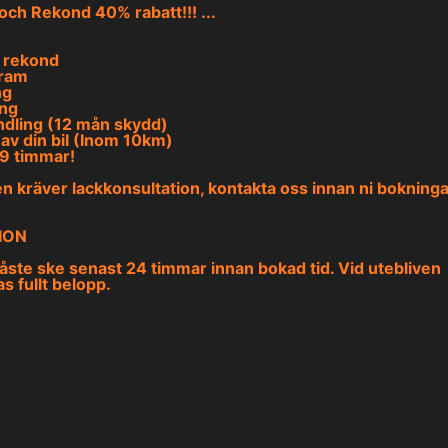
och Rekond 40% rabatt!!!
...
g rekond
fram
ng
ing
dling (12 mån skydd)
 av din bil (Inom 10km)
-9 timmar!
n kräver lackkonsultation, kontakta oss innan ni bokninga
ION
ste ske senast 24 timmar innan bokad tid. Vid utebliven
s fullt belopp.