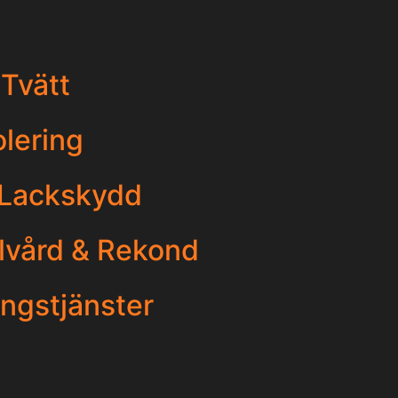
 Tvätt
olering
 Lackskydd
ilvård & Rekond
gstjänster